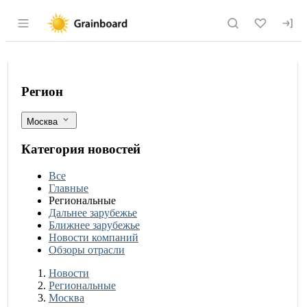
Раздел навигации по сайту grainboard.
Более 80% в рационе москвичей прих
Фильтры
Регион
Москва
Категория новостей
Все
Главные
Региональные
Дальнее зарубежье
Ближнее зарубежье
Новости компаний
Обзоры отрасли
Новости
Разделы
Новости
Региональные
Москва