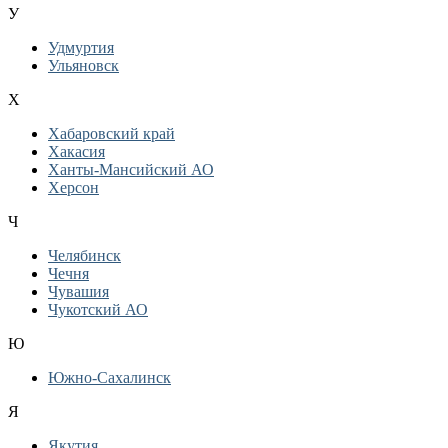
У
Удмуртия
Ульяновск
Х
Хабаровский край
Хакасия
Ханты-Мансийский АО
Херсон
Ч
Челябинск
Чечня
Чувашия
Чукотский АО
Ю
Южно-Сахалинск
Я
Якутия