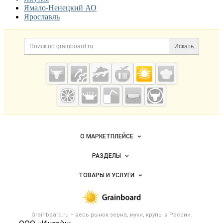
Ямало-Ненецкий АО
Ярославль
Дополнительная информация
Поиск по сайту и ссылк
Искать
Cсылки на полезные проекты
Grainboard.ru
— зерно и
мука
Важные разделы и контакты
Навигация по сайту
О МАРКЕТПЛЕЙСЕ
Новости Grainboard.ru
РАЗДЕЛЫ
Услуги и цены
Объявления
ТОВАРЫ И УСЛУГИ
Размещение рекламы
Каталог компаний
Зерно
Публичная оферта
Новости рынка
Крупы
Контактная информация
Форум
Grainboard.ru – весь
рынок зерна, муки, крупы
в России.
Мука
Политика обработки персональных данных