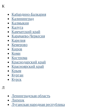
К
Кабардино-Балкария
Калининград
Калмыкия
Калуга
Камчатский край
Карачаево-Черкесия
Карелия
Кемерово
Киров
Коми
Кострома
Краснодарский край
Красноярский край
Крым
Курган
Курск
Л
Ленинградская область
Липецк
Луганская народная республика