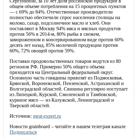
Сергуниной, за 10 лет доля российской продукции в
общем объеме потребления на 15 процентных пунктов
— с 69% до 84%. Отечественные производители
полностью обеспечили спрос населения столицы на
молоко, сахар, подсолнечное масло и хлеб. Они
поставляют в Москву 94% мяса и мясных продуктов
против 56% в 2014-м, 80% рыбы в свежем,
замороженном и консервированном виде против 60%
десять лет назад, 85% молочной продукции против
60%, 72% овощей против 59%.
Поставки продовольственных товаров ведутся из 80
регионов РФ. Примерно 50% общего объема
приходится на Центральный федеральный округ.
Основную часть говядины привозят из Подмосковья,
Брянской, Воронежской, Пензенской, Астраханской и
Волгоградской областей. Свинина регулярно поступает
из Липецкой, Курской, Смоленской и Тамбовской,
куриное мясо — из Калужской, Ленинградской и
Тверской областей.
Источник:
meat-expert.ru
Новости
grainboard
– читайте в нашем телеграм канале
Подписаться