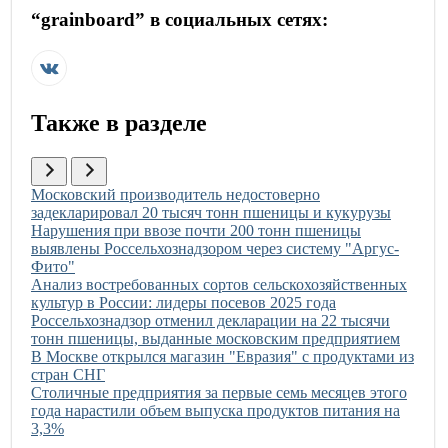
“
grainboard
” в социальных сетях:
Также в разделе
Иллюстрация новости
Московский производитель недостоверно
задекларировал 20 тысяч тонн пшеницы и кукурузы
Иллюстрация новости
Нарушения при ввозе почти 200 тонн пшеницы
выявлены Россельхознадзором через систему "Аргус-
Фито"
Иллюстрация новости
Анализ востребованных сортов сельскохозяйственных
культур в России: лидеры посевов 2025 года
Иллюстрация новости
Россельхознадзор отменил декларации на 22 тысячи
тонн пшеницы, выданные московским предприятием
Иллюстрация новости
В Москве открылся магазин "Евразия" с продуктами из
стран СНГ
Иллюстрация новости
Столичные предприятия за первые семь месяцев этого
года нарастили объем выпуска продуктов питания на
3,3%