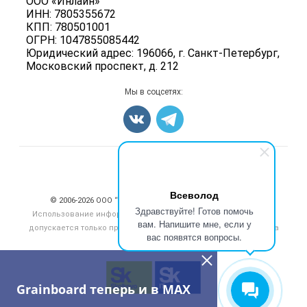
ООО «Инлайн»
Вакансии
Семена
ИНН: 7805355672
Для СМИ
Блог
КПП: 780501001
Корма
ОГРН: 1047855085442
Оборудование
Юридический адрес: 196066, г. Санкт-Петербург,
Московский проспект, д. 212
Прочее
Добавить объявление
Мы в соцсетях:
Карта объявлений
Счетчики, авторское право, логотипы
Всеволод
© 2006‑2026 ООО “Инлайн”. 12+ Все права защищены.
Здравствуйте! Готов помочь
Использование информации, размещенной на данном сайте,
вам. Напишите мне, если у
допускается только при размещении активной гиперссылки на
вас появятся вопросы.
сайт
grainboard.ru
Grainboard теперь и в MAX