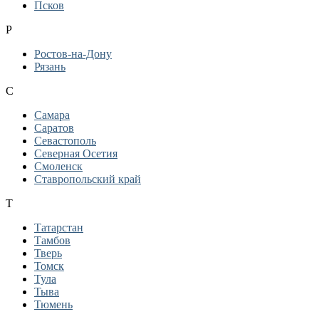
Псков
Р
Ростов-на-Дону
Рязань
С
Самара
Саратов
Севастополь
Северная Осетия
Смоленск
Ставропольский край
Т
Татарстан
Тамбов
Тверь
Томск
Тула
Тыва
Тюмень