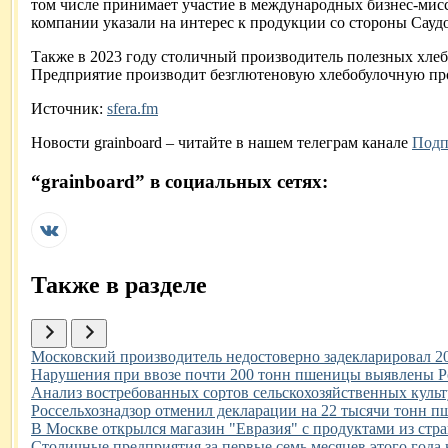
том числе принимает участие в международных бизнес-мисс
компании указали на интерес к продукции со стороны Саудо
Также в 2023 году столичный производитель полезных хлеб
Предприятие производит безглютеновую хлебобулочную прод
Источник:
sfera.fm
Новости
grainboard
– читайте в нашем телеграм канале
Подп
“
grainboard
” в социальных сетях:
Также в разделе
Иллюстрация новости
Московский производитель недостоверно задекларировал 2
Иллюстрация новости
Нарушения при ввозе почти 200 тонн пшеницы выявлены Ро
Иллюстрация новости
Анализ востребованных сортов сельскохозяйственных культу
Иллюстрация новости
Россельхознадзор отменил декларации на 22 тысячи тонн 
Иллюстрация новости
В Москве открылся магазин "Евразия" с продуктами из стр
Иллюстрация новости
Столичные предприятия за первые семь месяцев этого года