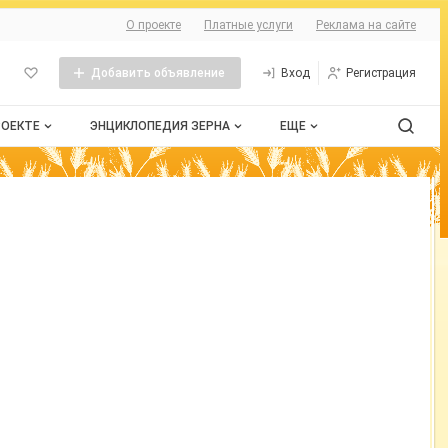
О сайте
О проекте
Платные услуги
Реклама на сайте
Добавить объявление
Вход
Регистрация
РОЕКТЕ
ЭНЦИКЛОПЕДИЯ ЗЕРНА
ЕЩЕ
проекте
Стандарты
Сельхозтехника
нтактная информация
Пшеница
Контакты
бличная оферта
Рожь
змещение рекламы
Ячмень
рта сайта
Таблица мер и весов
Документы