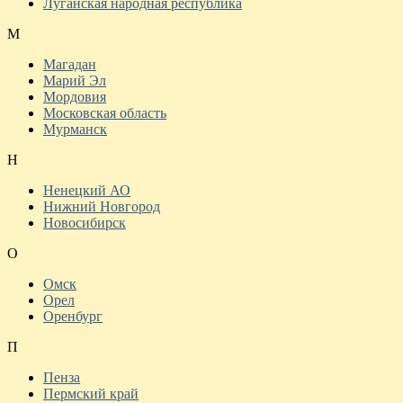
Луганская народная республика
М
Магадан
Марий Эл
Мордовия
Московская область
Мурманск
Н
Ненецкий АО
Нижний Новгород
Новосибирск
О
Омск
Орел
Оренбург
П
Пенза
Пермский край