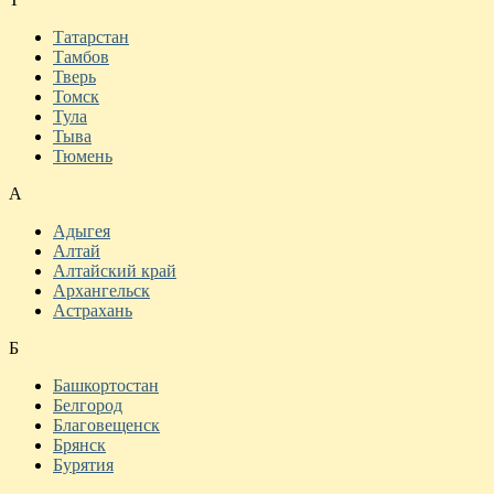
Татарстан
Тамбов
Тверь
Томск
Тула
Тыва
Тюмень
А
Адыгея
Алтай
Алтайский край
Архангельск
Астрахань
Б
Башкортостан
Белгород
Благовещенск
Брянск
Бурятия