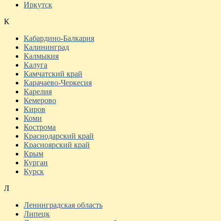
Иркутск
К
Кабардино-Балкария
Калининград
Калмыкия
Калуга
Камчатский край
Карачаево-Черкесия
Карелия
Кемерово
Киров
Коми
Кострома
Краснодарский край
Красноярский край
Крым
Курган
Курск
Л
Ленинградская область
Липецк