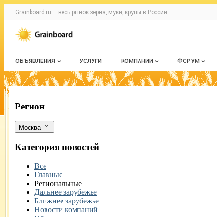
Раздел навигации по сайту grainboard.
Grainboard.ru – весь
рынок зерна, муки, крупы
в России.
Авторизация и меню пользователя
Навигация по разделам сайта grainboard.ru
ОБЪЯВЛЕНИЯ
УСЛУГИ
КОМПАНИИ
ФОРУМ
Все объявления
О каталоге компаний
Все темы
Мои объявления
Каталог компаний
Избранные
В Москве растет производство продук
Фильтры
Регион
Моя компания
С моим уч
Москва
Платное размещение
Категория новостей
Все
Главные
Региональные
Дальнее зарубежье
Ближнее зарубежье
Новости компаний