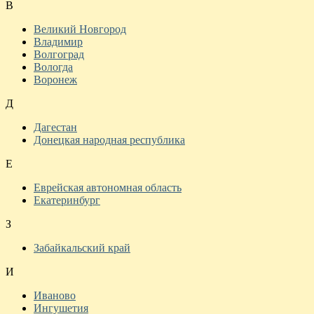
В
Великий Новгород
Владимир
Волгоград
Вологда
Воронеж
Д
Дагестан
Донецкая народная республика
Е
Еврейская автономная область
Екатеринбург
З
Забайкальский край
И
Иваново
Ингушетия