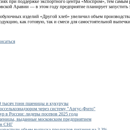
иях при поддержке экспортного центра «Моспром», тем самым р
вской Аравии — в этом году предприятие планирует запустить э
обулочных изделий «Другой хлеб» увеличил объем производства
укцию, как готовую, так и смеси для самостоятельной выпечки
исаться
0 тысяч тонн пшеницы и кукурузы
ссельхознадзором через систему "Аргус-Фито"
р в России: лидеры посевов 2025 года
пшеницы, выданные московским предприятием
ан СНГ
 нарастили объем выпуска продуктов питания на 3,3%