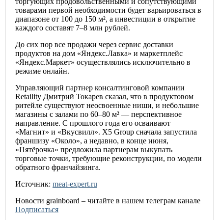
торгующих продовольственными и сопутствующими
товарами первой необходимости будет варьироваться в
диапазоне от 100 до 150 м², а инвестиции в открытие
каждого составят 7–8 млн рублей.
До сих пор все продажи через сервис доставки
продуктов на дом «Яндекс.Лавка» и маркетплейс
«Яндекс.Маркет» осуществлялись исключительно в
режиме онлайн.
Управляющий партнер консалтинговой компании
Retaility Дмитрий Токарев сказал, что в продуктовом
ритейле существуют неосвоенные ниши, и небольшие
магазины с залами по 60–80 м² — перспективное
направление. С прошлого года его осваивают
«Магнит» и «Вкусвилл». X5 Group сначала запустила
франшизу «Около», а недавно, в конце июня,
«Пятёрочка» предложила партнерам выкупать
торговые точки, требующие реконструкции, по модели
обратного франчайзинга.
Источник:
meat-expert.ru
Новости
grainboard
– читайте в нашем телеграм канале
Подписаться