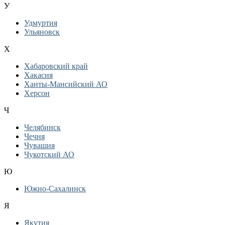
У
Удмуртия
Ульяновск
Х
Хабаровский край
Хакасия
Ханты-Мансийский АО
Херсон
Ч
Челябинск
Чечня
Чувашия
Чукотский АО
Ю
Южно-Сахалинск
Я
Якутия