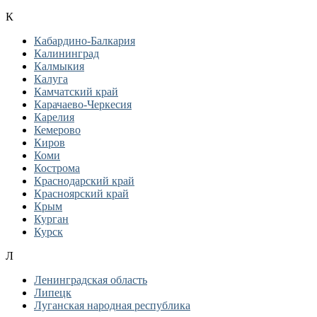
К
Кабардино-Балкария
Калининград
Калмыкия
Калуга
Камчатский край
Карачаево-Черкесия
Карелия
Кемерово
Киров
Коми
Кострома
Краснодарский край
Красноярский край
Крым
Курган
Курск
Л
Ленинградская область
Липецк
Луганская народная республика