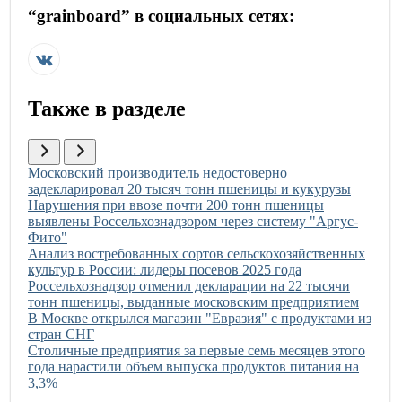
“
grainboard
” в социальных сетях:
Также в разделе
Иллюстрация новости
Московский производитель недостоверно
задекларировал 20 тысяч тонн пшеницы и кукурузы
Иллюстрация новости
Нарушения при ввозе почти 200 тонн пшеницы
выявлены Россельхознадзором через систему "Аргус-
Фито"
Иллюстрация новости
Анализ востребованных сортов сельскохозяйственных
культур в России: лидеры посевов 2025 года
Иллюстрация новости
Россельхознадзор отменил декларации на 22 тысячи
тонн пшеницы, выданные московским предприятием
Иллюстрация новости
В Москве открылся магазин "Евразия" с продуктами из
стран СНГ
Иллюстрация новости
Столичные предприятия за первые семь месяцев этого
года нарастили объем выпуска продуктов питания на
3,3%