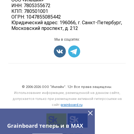
Вакансии
Семена
ИНН: 7805355672
Для СМИ
Блог
КПП: 780501001
Корма
ОГРН: 1047855085442
Оборудование
Юридический адрес: 196066, г. Санкт-Петербург,
Московский проспект, д. 212
Прочее
Добавить объявление
Мы в соцсетях:
Карта объявлений
Счетчики, авторское право, логотипы
© 2006‑2026 ООО “Инлайн”. 12+ Все права защищены.
Использование информации, размещенной на данном сайте,
допускается только при размещении активной гиперссылки на
сайт
grainboard.ru
Grainboard теперь и в MAX