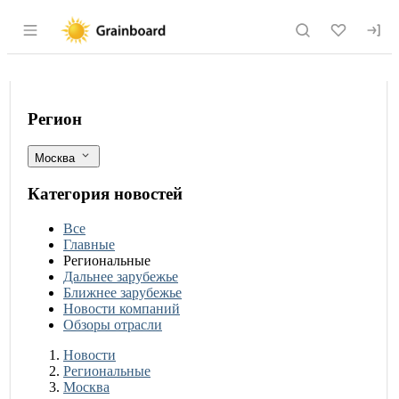
Раздел навигации по сайту grainboard.
«Яндекс» намерен открыть продукто
Фильтры
Регион
Москва
Категория новостей
Все
Главные
Региональные
Дальнее зарубежье
Ближнее зарубежье
Новости компаний
Обзоры отрасли
Новости
Разделы
Новости
Региональные
Москва