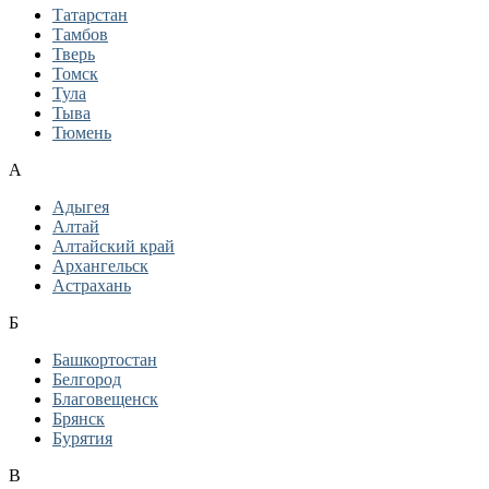
Татарстан
Тамбов
Тверь
Томск
Тула
Тыва
Тюмень
А
Адыгея
Алтай
Алтайский край
Архангельск
Астрахань
Б
Башкортостан
Белгород
Благовещенск
Брянск
Бурятия
В